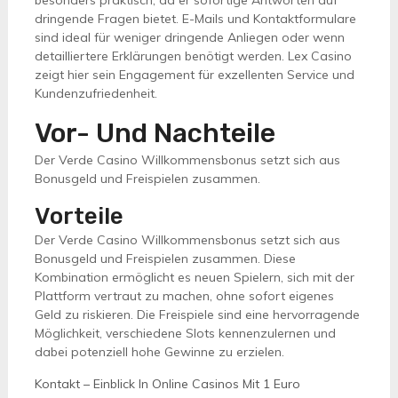
dringende Fragen bietet. E-Mails und Kontaktformulare
sind ideal für weniger dringende Anliegen oder wenn
detailliertere Erklärungen benötigt werden. Lex Casino
zeigt hier sein Engagement für exzellenten Service und
Kundenzufriedenheit.
Vor- Und Nachteile
Der Verde Casino Willkommensbonus setzt sich aus
Bonusgeld und Freispielen zusammen.
Vorteile
Der Verde Casino Willkommensbonus setzt sich aus
Bonusgeld und Freispielen zusammen. Diese
Kombination ermöglicht es neuen Spielern, sich mit der
Plattform vertraut zu machen, ohne sofort eigenes
Geld zu riskieren. Die Freispiele sind eine hervorragende
Möglichkeit, verschiedene Slots kennenzulernen und
dabei potenziell hohe Gewinne zu erzielen.
Kontakt – Einblick In Online Casinos Mit 1 Euro