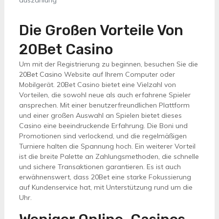
Die Großen Vorteile Von
20Bet Casino
Um mit der Registrierung zu beginnen, besuchen Sie die
20Bet Casino
Website auf Ihrem Computer oder
Mobilgerät. 20Bet Casino bietet eine Vielzahl von
Vorteilen, die sowohl neue als auch erfahrene Spieler
ansprechen. Mit einer benutzerfreundlichen Plattform
und einer großen Auswahl an Spielen bietet dieses
Casino eine beeindruckende Erfahrung. Die Boni und
Promotionen sind verlockend, und die regelmäßigen
Turniere halten die Spannung hoch. Ein weiterer Vorteil
ist die breite Palette an Zahlungsmethoden, die schnelle
und sichere Transaktionen garantieren. Es ist auch
erwähnenswert, dass 20Bet eine starke Fokussierung
auf Kundenservice hat, mit Unterstützung rund um die
Uhr.