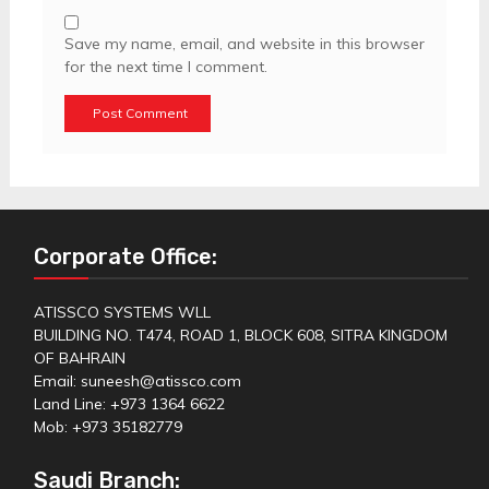
Save my name, email, and website in this browser
for the next time I comment.
Corporate Office:
ATISSCO SYSTEMS WLL
BUILDING NO. T474, ROAD 1, BLOCK 608, SITRA KINGDOM
OF BAHRAIN
Email: suneesh@atissco.com
Land Line: +973 1364 6622
Mob: +973 35182779
Saudi Branch: