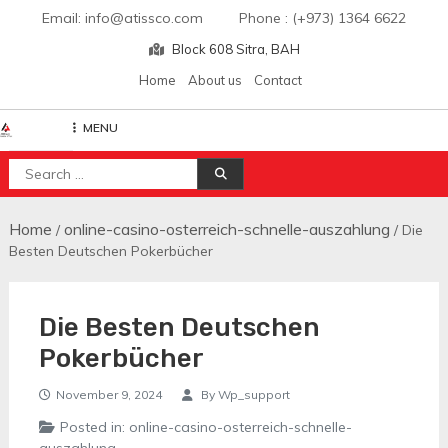
Skip
Email: info@atissco.com Phone : (+973) 1364 6622
to
Block 608 Sitra, BAH
content
Home
About us
Contact
MENU
Atisscointl
Search
for:
Home
online-casino-osterreich-schnelle-auszahlung
/
/ Die
Besten Deutschen Pokerbücher
Die Besten Deutschen
Pokerbücher
November 9, 2024
By
Wp_support
Posted in:
online-casino-osterreich-schnelle-
auszahlung